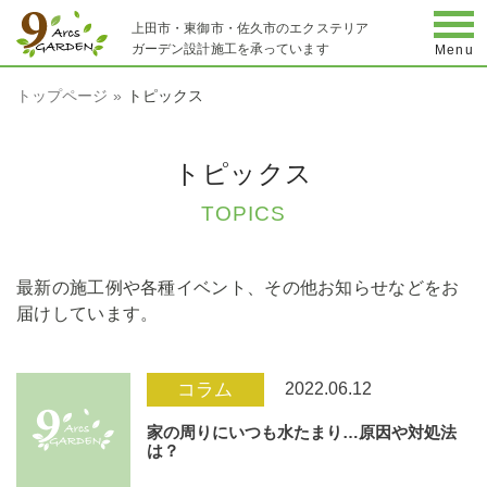
togg
上田市・東御市・佐久市のエクステリア
ガーデン設計施工を承っています
Menu
トップページ
トピックス
トピックス
TOPICS
最新の施工例や各種イベント、その他お知らせなどをお
届けしています。
2022.06.12
コラム
家の周りにいつも水たまり…原因や対処法
は？