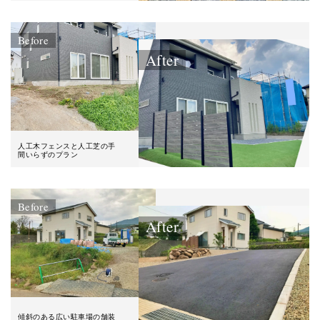
Before
After
人工木フェンスと人工芝の手
間いらずのプラン
Before
After
傾斜のある広い駐車場の舗装