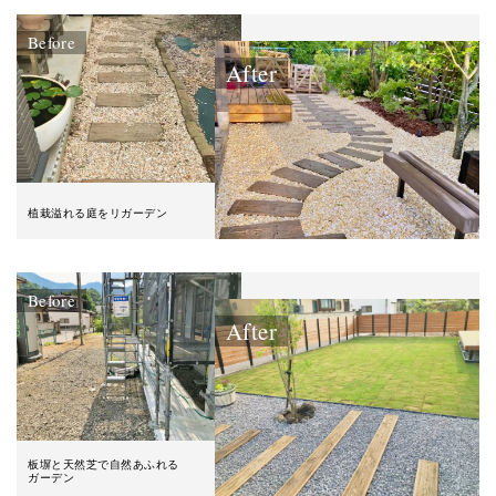
Before
After
植栽溢れる庭をリガーデン
Before
After
板塀と天然芝で自然あふれる
ガーデン