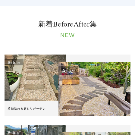
新着BeforeAfter集
NEW
Before
After
植栽溢れる庭をリガーデン
Before