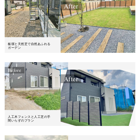
After
板塀と天然芝で自然あふれる
ガーデン
Before
After
人工木フェンスと人工芝の手
間いらずのプラン