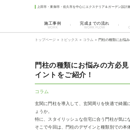
上田市・東御市・佐久市を中心にエクステリア＆ガーデン設計
施工事例
完成までの流れ
WORK
WORK FLOW
トップページ
トピックス
コラム
門柱の種類にお悩み
門柱の種類にお悩みの方必見
イントをご紹介！
コラム
玄関に門柱を導入して、玄関周りを快適で綺麗
ょうか。
特に、スタイリッシュな住宅に合う門柱が気に
そこで今回は、門柱のデザインと種類別での本