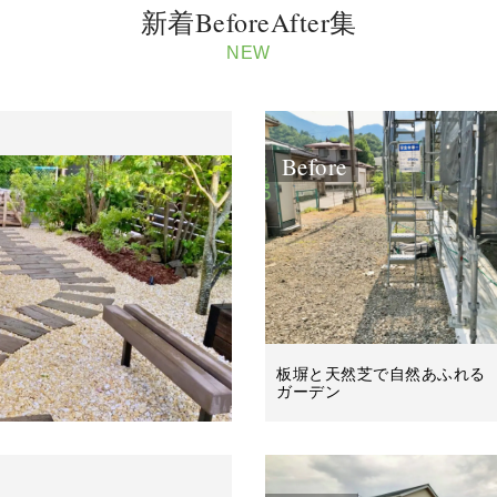
新着BeforeAfter集
NEW
Before
板塀と天然芝で自然あふれる
ガーデン