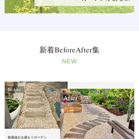
新着BeforeAfter集
NEW
Before
After
植栽溢れる庭をリガーデン