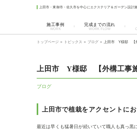
上田市・東御市・佐久市を中心にエクステリア＆ガーデン設計
施工事例
完成までの流れ
WORK
WORK FLOW
トップページ
トピックス
ブログ
上田市 Y様邸 【
上田市 Y様邸 【外構工事
ブログ
上田市で植栽をアクセントにお
最近は早くも猛暑日が続いていて職人も真っ黒