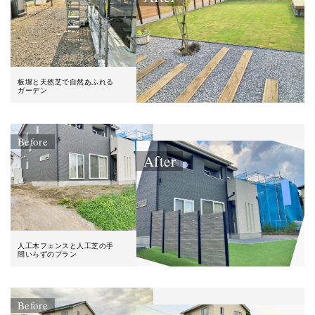
板塀と天然芝で自然あふれる
ガーデン
Before
After
人工木フェンスと人工芝の手
間いらずのプラン
Before