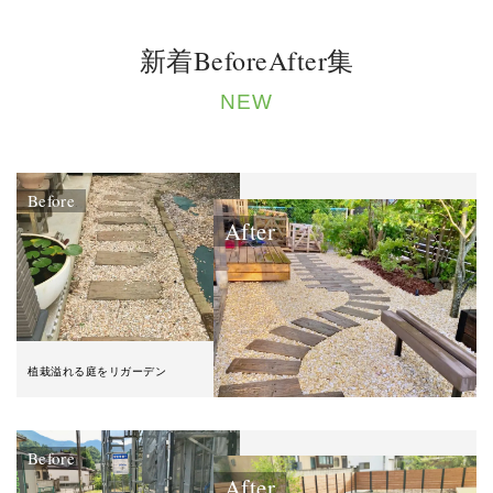
新着BeforeAfter集
NEW
Before
After
植栽溢れる庭をリガーデン
Before
After