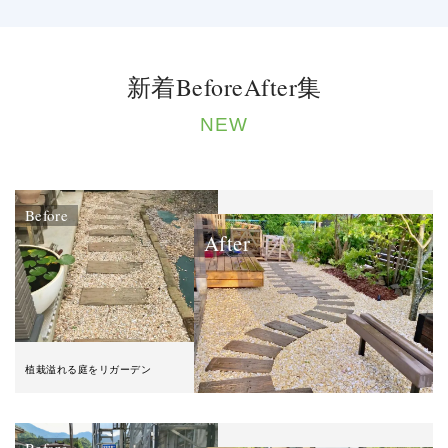
新着BeforeAfter集
NEW
Before
After
植栽溢れる庭をリガーデン
Before