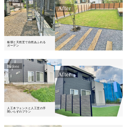
After
板塀と天然芝で自然あふれる
ガーデン
Before
After
人工木フェンスと人工芝の手
間いらずのプラン