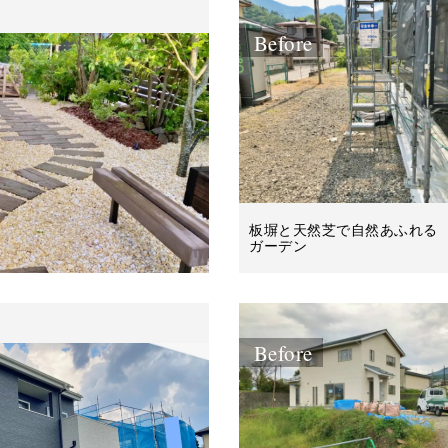
Before
板塀と天然芝で自然あふれる
ガーデン
Before