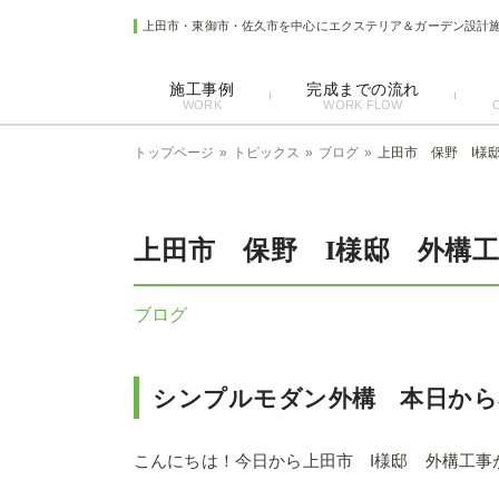
上田市・東御市・佐久市を中心にエクステリア＆ガーデン設計
施工事例
完成までの流れ
WORK
WORK FLOW
トップページ
トピックス
ブログ
上田市 保野 I様
上田市 保野 I様邸 外構
ブログ
シンプルモダン外構 本日から
こんにちは！今日から上田市 I様邸 外構工事