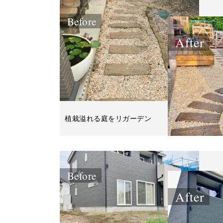
Before
After
植栽溢れる庭をリガーデン
Before
After