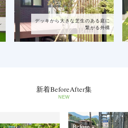
デッキから大きな芝生のある庭に
ン
繋がる外構
新着BeforeAfter集
NEW
Before