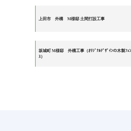
上田市 外構 M様邸 土間打設工事
坂城町 M様邸 外構工事（ｵﾘｼﾞﾅﾙﾃﾞｻﾞｲﾝの木製ﾌｪ
ｽ）