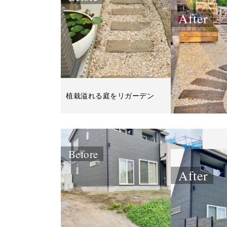
After
植栽溢れる庭をリガーデン
Before
After