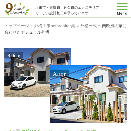
togg
上田市・東御市・佐久市のエクステリア
ガーデン設計施工を承っています
Menu
トップページ
外構工事beforeafter集
外構一式
南欧風の家に
合わせたナチュラル外構
Before
After