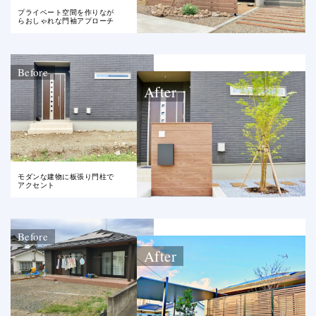
プライベート空間を作りなが
らおしゃれな門袖アプローチ
Before
After
モダンな建物に板張り門柱で
アクセント
Before
After