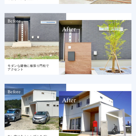
Before
After
モダンな建物に板張り門柱で
アクセント
Before
After