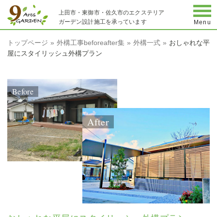
togg
上田市・東御市・佐久市のエクステリア
ガーデン設計施工を承っています
Menu
トップページ
外構工事beforeafter集
外構一式
おしゃれな平
屋にスタイリッシュ外構プラン
Before
After