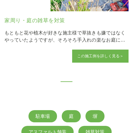
家周り・庭の雑草を対策
もともと花や植木が好きな施主様で草抜きも嫌ではなく
やっていたようですが、そろそろ手入れの楽なお庭にと
雑草だけでも対策しました。施工後は敷地が広がったか
のようですっきりと見違えりました。これで好きなお花
この施工例を詳しく見る＞
や植木もより楽しく手入れができるようになりましたね
＾＾
駐車場
庭
塀
アスファルト舗装
雑草対策