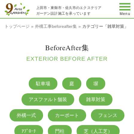
togg
上田市・東御市・佐久市のエクステリア
ガーデン設計施工を承っています
Menu
トップページ
外構工事beforeafter集
カテゴリー「雑草対策」
BeforeAfter集
EXTERIOR BEFORE AFTER
駐車場
庭
塀
アスファルト舗装
雑草対策
外構一式
カーポート
フェンス
ｱﾌﾟﾛｰﾁ
門柱
芝（人工芝）