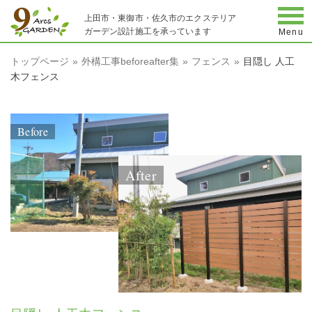
togg
上田市・東御市・佐久市のエクステリア
ガーデン設計施工を承っています
Menu
トップページ
外構工事beforeafter集
フェンス
目隠し 人工
木フェンス
Before
After