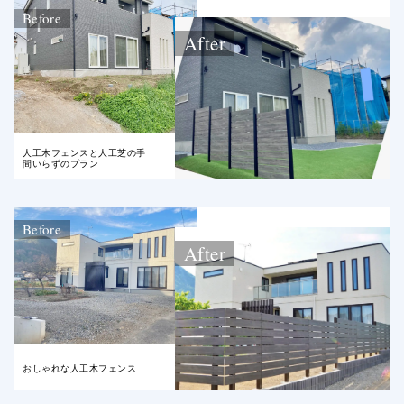
Before
After
人工木フェンスと人工芝の手
間いらずのプラン
Before
After
おしゃれな人工木フェンス