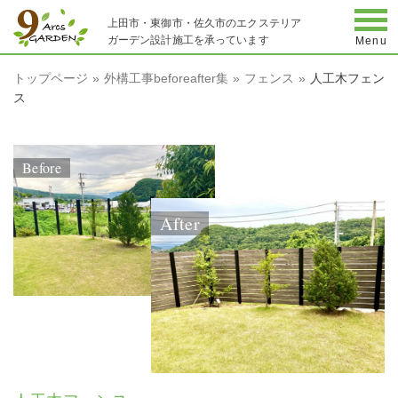
togg
上田市・東御市・佐久市のエクステリア
ガーデン設計施工を承っています
Menu
トップページ
外構工事beforeafter集
フェンス
人工木フェン
ス
Before
After